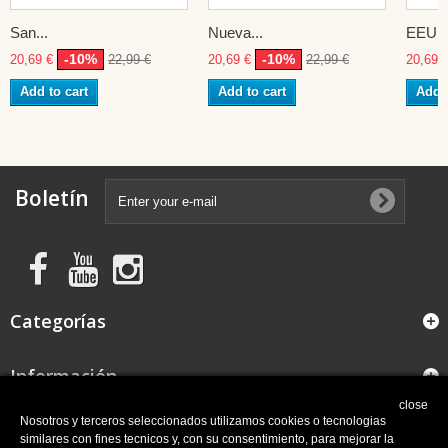
San...
Nueva...
EEUU
-10%
-10%
20,69 €
22,99 €
20,69 €
22,99 €
20,69 
Add to cart
Add to cart
Add t
Boletín
Categorías
Información
close
FAQ
Nosotros y terceros seleccionados utilizamos cookies o tecnologias
similares con fines tecnicos y, con su consentimiento, para mejorar la