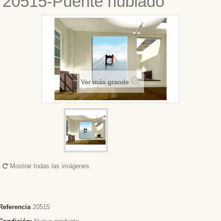
20515-Puente nublado
Ver más grande
Mostrar todas las imágenes
Referencia
20515