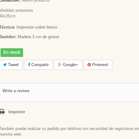
Condición:
Nuevo producto
Medidas exteriores
40x25cm
Técnica:
Impresión sobre lienzo
Bastidor:
Madera 3 cm de grosor
En stock
Tweet
Compartir
Google+
Pinterest
Write a review
Imprimir
También puede realizar su pedido por teléfono sin necesidad de registrarse en
nuestra web.