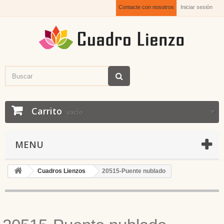
Contacte con nosotros
Iniciar sesión
Carrito
vacío
MENU
Cuadros Lienzos
20515-Puente nublado