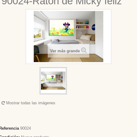
90024-Ratón de Micky feliz
Ver más grande
Mostrar todas las imágenes
Referencia
90024