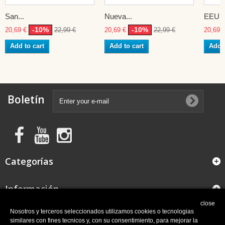
San...
Nueva...
EEUU
-10%
-10%
20,69 €
22,99 €
20,69 €
22,99 €
20,69 
Add to cart
Add to cart
Add t
Boletín
Categorías
Información
close
FAQ
Nosotros y terceros seleccionados utilizamos cookies o tecnologias
similares con fines tecnicos y, con su consentimiento, para mejorar la