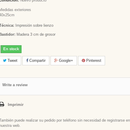
Condición:
Nuevo producto
Medidas exteriores
40x25cm
Técnica:
Impresión sobre lienzo
Bastidor:
Madera 3 cm de grosor
En stock
Tweet
Compartir
Google+
Pinterest
Write a review
Imprimir
También puede realizar su pedido por teléfono sin necesidad de registrarse en
nuestra web.