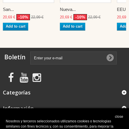
San...
Nueva...
EEUU
-10%
-10%
20,69 €
22,99 €
20,69 €
22,99 €
20,69 
Add to cart
Add to cart
Add t
Boletín
Categorías
Información
close
FAQ
Nosotros y terceros seleccionados utilizamos cookies o tecnologias
similares con fines tecnicos y, con su consentimiento, para mejorar la