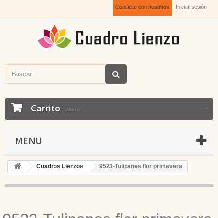
Contacte con nosotros
Iniciar sesión
Carrito
vacío
MENU
Cuadros Lienzos
9523-Tulipanes flor primavera