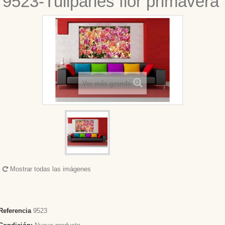
9523-Tulipanes flor primavera
Ver más grande
Mostrar todas las imágenes
Referencia
9523