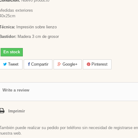
Condición:
Nuevo producto
Medidas exteriores
40x25cm
Técnica:
Impresión sobre lienzo
Bastidor:
Madera 3 cm de grosor
En stock
Tweet
Compartir
Google+
Pinterest
Write a review
Imprimir
También puede realizar su pedido por teléfono sin necesidad de registrarse en
nuestra web.