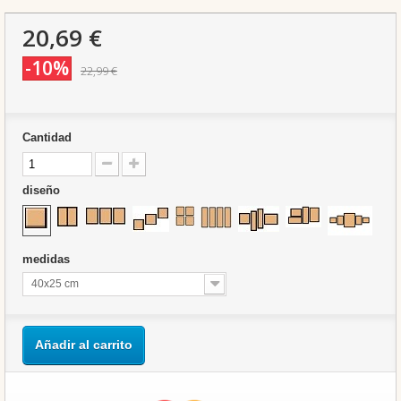
20,69 €
-10%
22,99 €
Cantidad
diseño
medidas
40x25 cm
Añadir al carrito