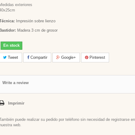
Medidas exteriores
40x25cm
Técnica:
Impresión sobre lienzo
Bastidor:
Madera 3 cm de grosor
En stock
Tweet
Compartir
Google+
Pinterest
Write a review
Imprimir
También puede realizar su pedido por teléfono sin necesidad de registrarse en
nuestra web.