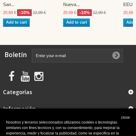
San...
Nueva...
EEUU
-10%
-10%
20,69 €
22,99 €
20,69 €
22,99 €
20,69 
Add to cart
Add to cart
Add t
Boletín
Categorías
Información
close
FAQ
Nosotros y terceros seleccionados utilizamos cookies o tecnologias
similares con fines tecnicos y, con su consentimiento, para mejorar la
experiencia, medir y focalizar la publicidad, como se especifica en la