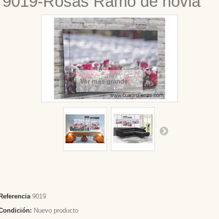
9019-Rosas Ramo de novia
Ver más grande
Referencia
9019
Condición:
Nuevo producto