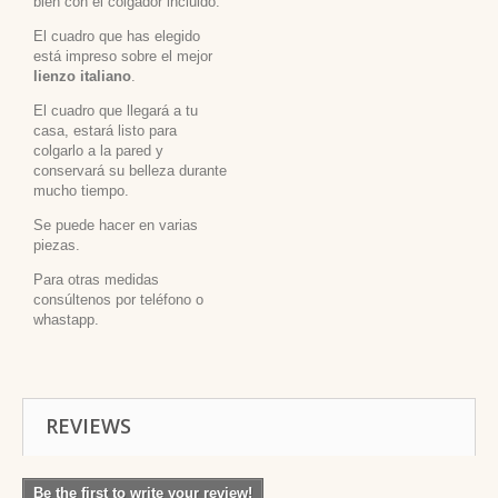
bien con el colgador incluido.
El cuadro que has elegido
está impreso sobre el mejor
lienzo italiano
.
El cuadro que llegará a tu
casa, estará listo para
colgarlo a la pared y
conservará su belleza durante
mucho tiempo.
Se puede hacer en varias
piezas.
Para otras medidas
consúltenos por teléfono o
whastapp.
REVIEWS
Be the first to write your review!