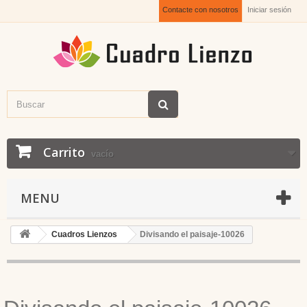
Contacte con nosotros
Iniciar sesión
Carrito
vacío
MENU
Cuadros Lienzos
Divisando el paisaje-10026