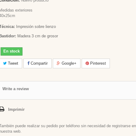
Condición:
Nuevo producto
Medidas exteriores
40x25cm
Técnica:
Impresión sobre lienzo
Bastidor:
Madera 3 cm de grosor
En stock
Tweet
Compartir
Google+
Pinterest
Write a review
Imprimir
También puede realizar su pedido por teléfono sin necesidad de registrarse en
nuestra web.