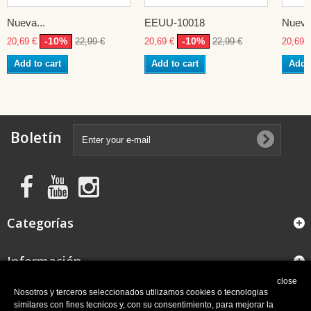
Nueva...
EEUU-10018
Nueva 
-10%
-10%
20,69 €
22,99 €
20,69 €
22,99 €
20,69 
Add to cart
Add to cart
Add t
Boletín
Categorías
Información
close
FAQ
Nosotros y terceros seleccionados utilizamos cookies o tecnologias
similares con fines tecnicos y, con su consentimiento, para mejorar la