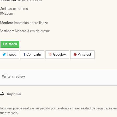
Condición:
Nuevo producto
Medidas exteriores
40x25cm
Técnica:
Impresión sobre lienzo
Bastidor:
Madera 3 cm de grosor
En stock
Tweet
Compartir
Google+
Pinterest
Write a review
Imprimir
También puede realizar su pedido por teléfono sin necesidad de registrarse en
nuestra web.