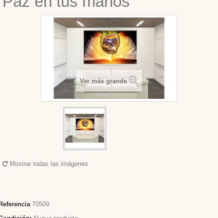
Paz en tus manos
Ver más grande
Mostrar todas las imágenes
Referencia
70509