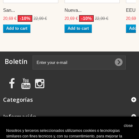
San...
Nueva...
EEUU
-10%
-10%
20,69 €
22,99 €
20,69 €
22,99 €
20,69 
Add to cart
Add to cart
Add t
Boletín
Categorías
Información
close
FAQ
Nosotros y terceros seleccionados utilizamos cookies o tecnologias
similares con fines tecnicos y, con su consentimiento, para mejorar la