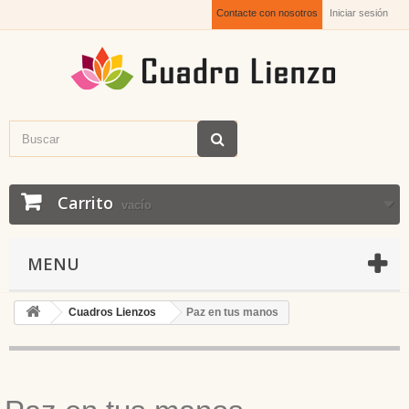
Contacte con nosotros
Iniciar sesión
Carrito
vacío
MENU
Cuadros Lienzos
Paz en tus manos