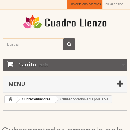
Contacte con nosotros
Iniciar sesión
Carrito
vacío
MENU
Cubrecontadores
Cubrecontador-amapola sola