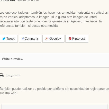
Condición:
Nuevo producto
Los cubrecontadores también los hacemos a medida, horizontal o vertical ,si
es en vertical adaptamos la imagen, si le gusta otra imagen de usted,
personalizada con texto o de nuestra galería de imágenes, mándenos la
referencia, también si desea otra medida.
Tweet
Compartir
Google+
Pinterest
Write a review
Imprimir
También puede realizar su pedido por teléfono sin necesidad de registrarse en
nuestra web.