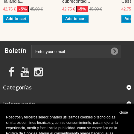
Tailandia...
cubrecontad...
Casa D
-5%
-5%
42,75 €
45,00 €
42,75 €
45,00 €
42,75 
Add to cart
Add to cart
Add t
Boletín
Categorías
Información
close
FAQ
Nosotros y terceros seleccionados utilizamos cookies o tecnologias
similares con fines tecnicos y, con su consentimiento, para mejorar la
experiencia, medir y focalizar la publicidad, como se especifica en la
Mi cuenta
Politica de Cookies. Negar el consentimiento puede hacer que las