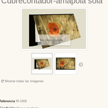
Cubrecontador-amapola sola
Ver más grande
Mostrar todas las imágenes
Referencia
Rf-1000