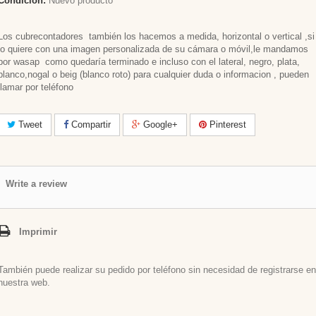
Condición:
Nuevo producto
Los cubrecontadores también los hacemos a medida, horizontal o vertical ,si
lo quiere con una imagen personalizada de su cámara o móvil,le mandamos
por wasap como quedaría terminado e incluso con el lateral, negro, plata,
blanco,nogal o beig (blanco roto) para cualquier duda o informacion , pueden
llamar por teléfono
Tweet
Compartir
Google+
Pinterest
Write a review
Imprimir
También puede realizar su pedido por teléfono sin necesidad de registrarse en
nuestra web.