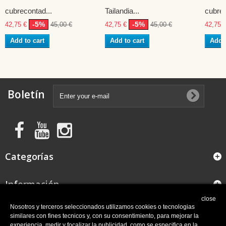
cubrecontad...
Tailandia...
cubrec
-5%
-5%
42,75 €
45,00 €
42,75 €
45,00 €
42,75 
Add to cart
Add to cart
Add t
Boletín
Categorías
Información
close
FAQ
Nosotros y terceros seleccionados utilizamos cookies o tecnologias
similares con fines tecnicos y, con su consentimiento, para mejorar la
experiencia, medir y focalizar la publicidad, como se especifica en la