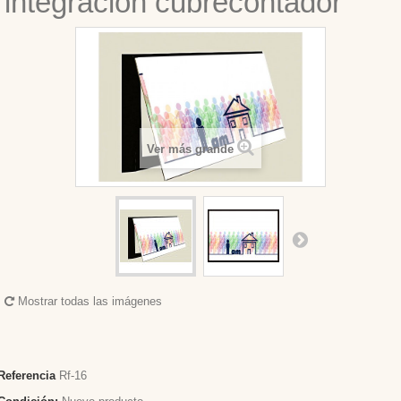
integracion cubrecontador
Ver más grande
Mostrar todas las imágenes
Referencia
Rf-16