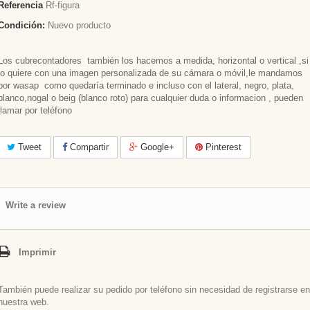
Referencia
Rf-figura
Condición:
Nuevo producto
Los cubrecontadores también los hacemos a medida, horizontal o vertical ,si
lo quiere con una imagen personalizada de su cámara o móvil,le mandamos
por wasap como quedaría terminado e incluso con el lateral, negro, plata,
blanco,nogal o beig (blanco roto) para cualquier duda o informacion , pueden
llamar por teléfono
Tweet
Compartir
Google+
Pinterest
Write a review
Imprimir
También puede realizar su pedido por teléfono sin necesidad de registrarse en
nuestra web.