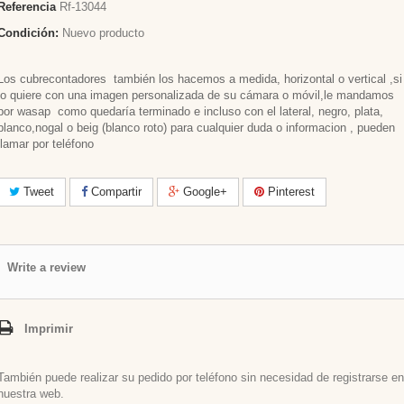
Referencia
Rf-13044
Condición:
Nuevo producto
Los cubrecontadores también los hacemos a medida, horizontal o vertical ,si
lo quiere con una imagen personalizada de su cámara o móvil,le mandamos
por wasap como quedaría terminado e incluso con el lateral, negro, plata,
blanco,nogal o beig (blanco roto) para cualquier duda o informacion , pueden
llamar por teléfono
Tweet
Compartir
Google+
Pinterest
Write a review
Imprimir
También puede realizar su pedido por teléfono sin necesidad de registrarse en
nuestra web.