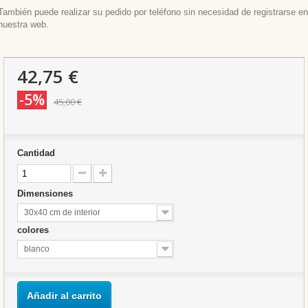
También puede realizar su pedido por teléfono sin necesidad de registrarse en
nuestra web.
42,75 €
-5%
45,00 €
Cantidad
Dimensiones
30x40 cm de interior
colores
blanco
Añadir al carrito