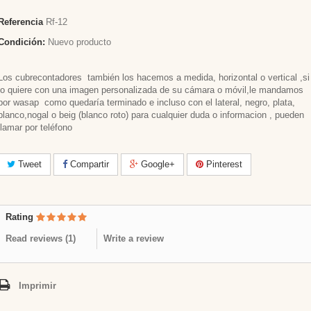
Referencia
Rf-12
Condición:
Nuevo producto
Los cubrecontadores también los hacemos a medida, horizontal o vertical ,si
lo quiere con una imagen personalizada de su cámara o móvil,le mandamos
por wasap como quedaría terminado e incluso con el lateral, negro, plata,
blanco,nogal o beig (blanco roto) para cualquier duda o informacion , pueden
llamar por teléfono
Tweet
Compartir
Google+
Pinterest
Rating
Read reviews (
1
)
Write a review
Imprimir