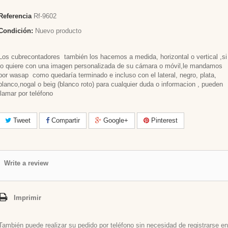
Referencia
Rf-9602
Condición:
Nuevo producto
Los cubrecontadores también los hacemos a medida, horizontal o vertical ,si
lo quiere con una imagen personalizada de su cámara o móvil,le mandamos
por wasap como quedaría terminado e incluso con el lateral, negro, plata,
blanco,nogal o beig (blanco roto) para cualquier duda o informacion , pueden
llamar por teléfono
Tweet
Compartir
Google+
Pinterest
Write a review
Imprimir
También puede realizar su pedido por teléfono sin necesidad de registrarse en