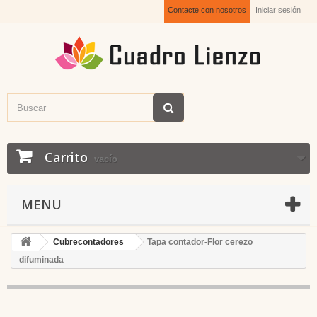
Contacte con nosotros
Iniciar sesión
Carrito
vacío
MENU
Cubrecontadores
Tapa contador-Flor cerezo
difuminada