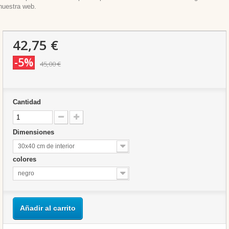
nuestra web.
42,75 €
-5%
45,00 €
Cantidad
Dimensiones
30x40 cm de interior
colores
negro
Añadir al carrito