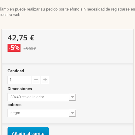
También puede realizar su pedido por teléfono sin necesidad de registrarse en
nuestra web.
42,75 €
-5%
45,00 €
Cantidad
Dimensiones
30x40 cm de interior
colores
negro
Añadir al carrito