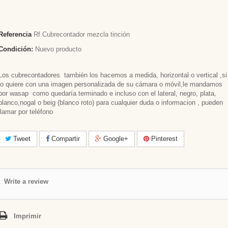
Referencia
Rf Cubrecontador mezcla tinción
Condición:
Nuevo producto
Los cubrecontadores también los hacemos a medida, horizontal o vertical ,si
lo quiere con una imagen personalizada de su cámara o móvil,le mandamos
por wasap como quedaría terminado e incluso con el lateral, negro, plata,
blanco,nogal o beig (blanco roto) para cualquier duda o informacion , pueden
llamar por teléfono
Tweet
Compartir
Google+
Pinterest
Write a review
Imprimir