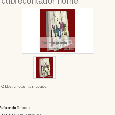
cubrecontador home
Ver más grande
Mostrar todas las imágenes
Referencia
Rf captus