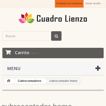
Contacte con nosotros
Iniciar sesión
Carrito
vacío
MENU
Cubrecontadores
cubrecontador home