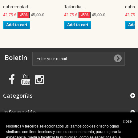
cubrecontad...
Tailandia...
cubrec
-5%
-5%
42,75 €
45,00 €
42,75 €
45,00 €
42,75 
Add to cart
Add to cart
Add t
Boletín
Categorías
Información
close
FAQ
Nosotros y terceros seleccionados utilizamos cookies o tecnologias
similares con fines tecnicos y, con su consentimiento, para mejorar la
experiencia, medir y focalizar la publicidad, como se especifica en la