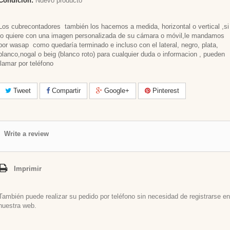
Condición:
Nuevo producto
Los cubrecontadores también los hacemos a medida, horizontal o vertical ,si
lo quiere con una imagen personalizada de su cámara o móvil,le mandamos
por wasap como quedaría terminado e incluso con el lateral, negro, plata,
blanco,nogal o beig (blanco roto) para cualquier duda o informacion , pueden
llamar por teléfono
Tweet
Compartir
Google+
Pinterest
Write a review
Imprimir
También puede realizar su pedido por teléfono sin necesidad de registrarse en
nuestra web.