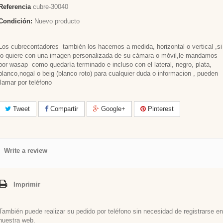
Referencia
cubre-30040
Condición:
Nuevo producto
Los cubrecontadores también los hacemos a medida, horizontal o vertical ,si
lo quiere con una imagen personalizada de su cámara o móvil,le mandamos
por wasap como quedaría terminado e incluso con el lateral, negro, plata,
blanco,nogal o beig (blanco roto) para cualquier duda o informacion , pueden
llamar por teléfono
Tweet
Compartir
Google+
Pinterest
Write a review
Imprimir
También puede realizar su pedido por teléfono sin necesidad de registrarse en
nuestra web.