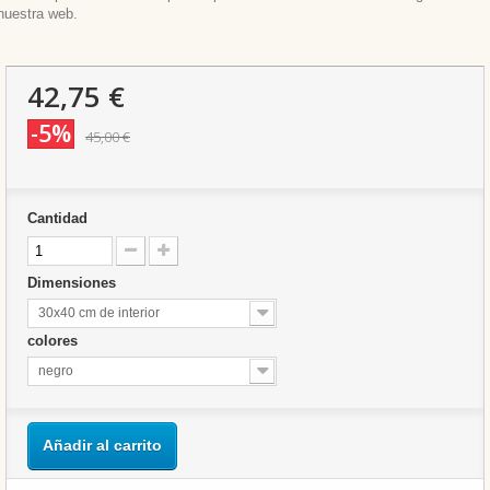
nuestra web.
42,75 €
-5%
45,00 €
Cantidad
Dimensiones
30x40 cm de interior
colores
negro
Añadir al carrito