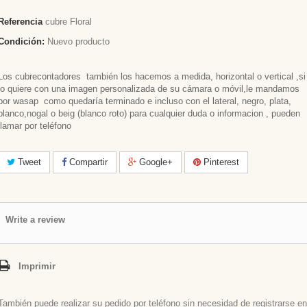
Referencia
cubre Floral
Condición:
Nuevo producto
Los cubrecontadores también los hacemos a medida, horizontal o vertical ,si
lo quiere con una imagen personalizada de su cámara o móvil,le mandamos
por wasap como quedaría terminado e incluso con el lateral, negro, plata,
blanco,nogal o beig (blanco roto) para cualquier duda o informacion , pueden
llamar por teléfono
Tweet
Compartir
Google+
Pinterest
Write a review
Imprimir
También puede realizar su pedido por teléfono sin necesidad de registrarse en