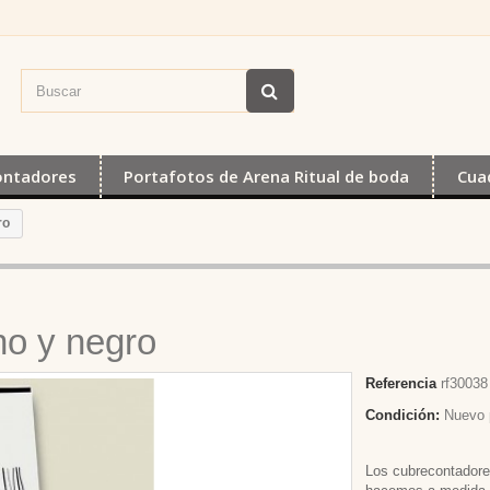
ontadores
Portafotos de Arena Ritual de boda
Cua
ro
no y negro
Referencia
rf30038
Condición:
Nuevo 
Los cubrecontador