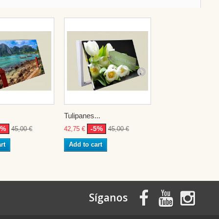
.
Tulipanes...
integracion...
5%
-5%
-5%
45,00 €
42,75 €
45,00 €
42,75 €
45,0
rt
Add to cart
Add to cart
Síganos