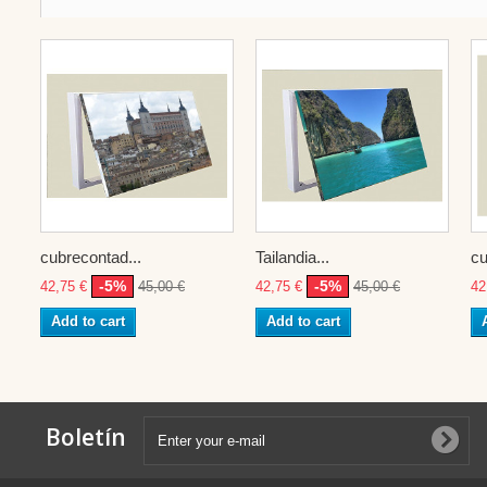
cubrecontad...
Tailandia...
cu
-5%
-5%
42,75 €
45,00 €
42,75 €
45,00 €
42
Add to cart
Add to cart
Boletín