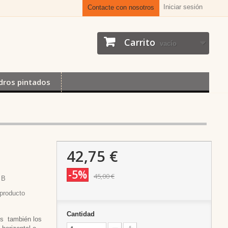
Iniciar sesión
Contacte con nosotros
Carrito
vacío
dros pintados
42,75 €
-5%
45,00 €
 B
producto
Cantidad
es también los