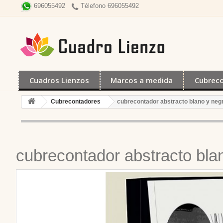
Télefono 696055492
696055492
Cuadros Lienzos
Marcos a medida
Cubrec
Cubrecontadores
cubrecontador abstracto blano y neg
cubrecontador abstracto bla