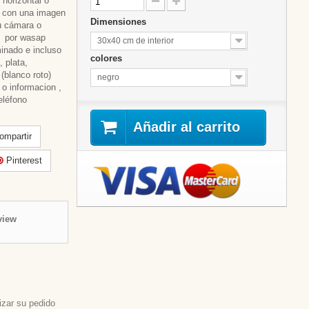
horizontal o
re con una imagen
Dimensiones
u cámara o
s por wasap
30x40 cm de interior
inado e incluso
colores
, plata,
 (blanco roto)
negro
 o informacion ,
eléfono
Añadir al carrito
mpartir
Pinterest
view
izar su pedido