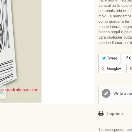
hacemos a medida, 
vertical ,si lo quie
personalizada de s
móvil,le mandamo
como quedaría term
con el lateral, negro
blanco,nogal o beig
para cualquier duda
pueden llamar por t
Tweet
Co
Google+
Write a re
Imprimir
También puede real