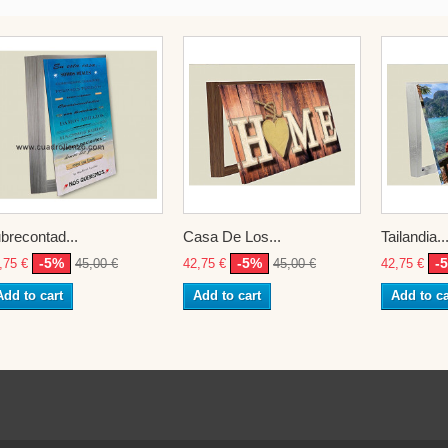
brecontad...
Casa De Los...
Tailandia..
-5%
-5%
-
,75 €
45,00 €
42,75 €
45,00 €
42,75 €
Add to cart
Add to cart
Add to ca