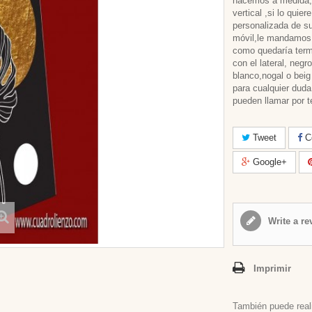
hacemos a medida, 
vertical ,si lo quie
personalizada de s
móvil,le mandamo
como quedaría term
con el lateral, negro
blanco,nogal o beig
para cualquier duda
pueden llamar por t
Tweet
Co
Google+
Write a re
Imprimir
También puede real