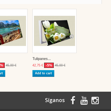
.
Tulipanes...
integracion...
5%
-5%
-5%
45,00 €
42,75 €
45,00 €
42,75 €
45,0
rt
Add to cart
Add to cart
Síganos