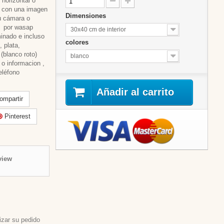
horizontal o
re con una imagen
Dimensiones
u cámara o
s por wasap
30x40 cm de interior
inado e incluso
colores
, plata,
 (blanco roto)
blanco
 o informacion ,
eléfono
Añadir al carrito
mpartir
Pinterest
view
izar su pedido