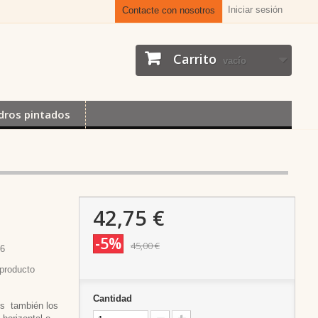
Iniciar sesión
Contacte con nosotros
Carrito
vacío
dros pintados
42,75 €
-5%
45,00 €
96
producto
Cantidad
es también los