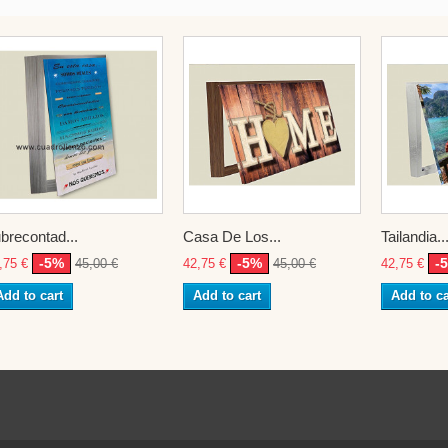
brecontad...
Casa De Los...
Tailandia..
-5%
-5%
-
,75 €
45,00 €
42,75 €
45,00 €
42,75 €
Add to cart
Add to cart
Add to ca