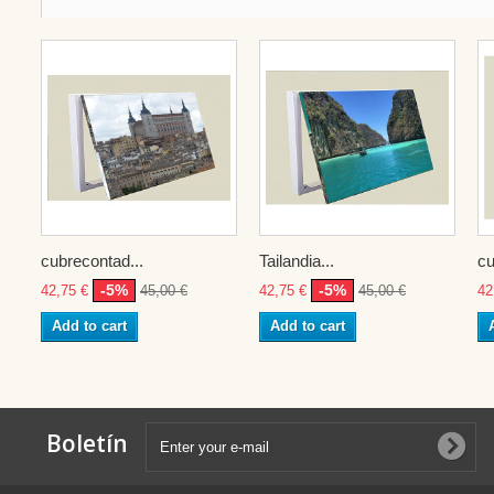
cubrecontad...
Tailandia...
cu
-5%
-5%
42,75 €
45,00 €
42,75 €
45,00 €
42
Add to cart
Add to cart
Boletín