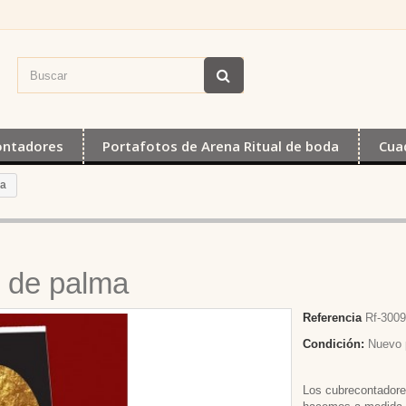
ontadores
Portafotos de Arena Ritual de boda
Cua
ma
 de palma
Referencia
Rf-300
Condición:
Nuevo 
Los cubrecontador