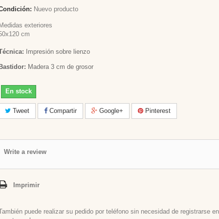
Condición:
Nuevo producto
Medidas exteriores
50x120 cm
Técnica:
Impresión sobre lienzo
Bastidor:
Madera 3 cm de grosor
En stock
Tweet
Compartir
Google+
Pinterest
Write a review
Imprimir
También puede realizar su pedido por teléfono sin necesidad de registrarse en