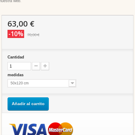
nuestra web.
63,00 €
-10%
70,00 €
Cantidad
medidas
50x120 cm
Añadir al carrito