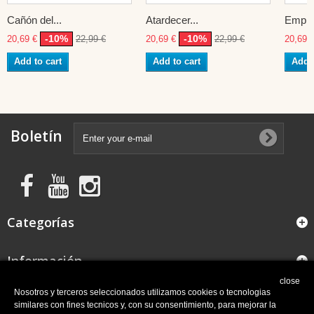
Cañón del...
Atardecer...
Empire
-10%
-10%
20,69 €
22,99 €
20,69 €
22,99 €
20,69 
Add to cart
Add to cart
Add t
Boletín
Categorías
Información
close
FAQ
Nosotros y terceros seleccionados utilizamos cookies o tecnologias
similares con fines tecnicos y, con su consentimiento, para mejorar la